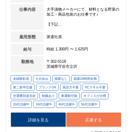
仕事内容
大手漬物メーカーにて、材料となる野菜の
加工・商品包装のお仕事です♪
【下記...
雇用形態
派遣社員
給与
時給 1,300円 〜 1,625円
勤務地
〒302-0118
茨城県守谷市立沢
未経験歓迎
土日休み
残業なし
残業20時間未満
第二新卒応援
ブランクOK
英語力不要
PCスキル不要
交通費別途支給
制服あり
車通勤可能
オフィスが分煙
20代活躍中
30代活躍中
40代活躍中
50代活躍中
詳細を見る
応募する