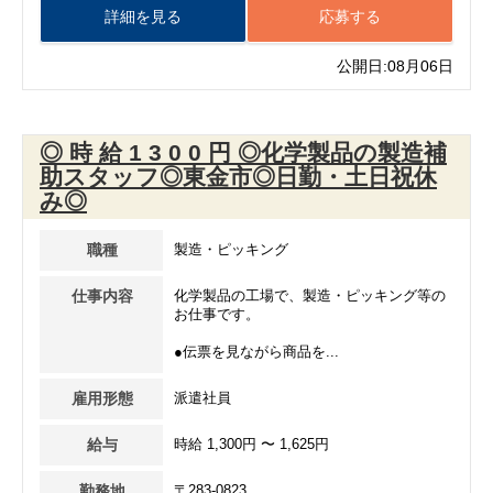
詳細を見る
応募する
公開日:08月06日
◎ 時 給 1 3 0 0 円 ◎化学製品の製造補
助スタッフ◎東金市◎日勤・土日祝休
み◎
職種
製造・ピッキング
仕事内容
化学製品の工場で、製造・ピッキング等の
お仕事です。
●伝票を見ながら商品を...
雇用形態
派遣社員
給与
時給 1,300円 〜 1,625円
勤務地
〒283-0823