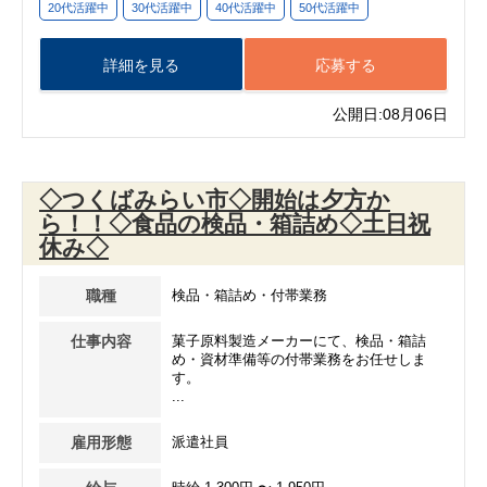
20代活躍中
30代活躍中
40代活躍中
50代活躍中
詳細を見る
応募する
公開日:08月06日
◇つくばみらい市◇開始は夕方か
ら！！◇食品の検品・箱詰め◇土日祝
休み◇
職種
検品・箱詰め・付帯業務
仕事内容
菓子原料製造メーカーにて、検品・箱詰
め・資材準備等の付帯業務をお任せしま
す。
...
雇用形態
派遣社員