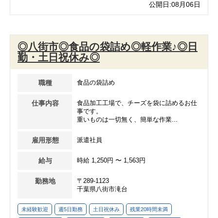
公開日:08月06日
◎八街市◎食品の袋詰め◎軽作業♪◎日
勤・土日祝休み◎
職種
食品の袋詰め
仕事内容
食品加工工場で、チーズを袋に詰めるお仕
事です。
重いものは一切無く、簡単な作業...
雇用形態
派遣社員
給与
時給 1,250円 〜 1,563円
勤務地
〒289-1123
千葉県八街市滝台
未経験歓迎
週5日勤務
土日祝休み
残業20時間未満