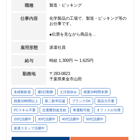
職種
製造・ピッキング
仕事内容
化学製品の工場で、製造・ピッキング等の
お仕事です。
●伝票を見ながら商品を...
雇用形態
派遣社員
給与
時給 1,300円 〜 1,625円
勤務地
〒283-0823
千葉県東金市山田
未経験歓迎
週5日勤務
土日祝休み
残業20時間未満
残業20時間以上
第二新卒応援
ブランクOK
英語力不要
PCスキル不要
交通費別途支給
車通勤可能
オフィスが分煙
20代活躍中
30代活躍中
40代活躍中
50代活躍中
派遣スタッフ活躍中