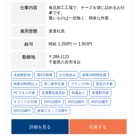
仕事内容
食品加工工場で、チーズを袋に詰めるお仕
事です。
重いものは一切無く、簡単な作業...
雇用形態
派遣社員
給与
時給 1,250円 〜 1,563円
勤務地
〒289-1123
千葉県八街市滝台
未経験歓迎
週5日勤務
土日祝休み
残業20時間未満
残業20時間以上
第二新卒応援
ブランクOK
英語力不要
PCスキル不要
交通費別途支給
制服あり
車通勤可能
オフィスが分煙
20代活躍中
30代活躍中
40代活躍中
50代活躍中
派遣スタッフ活躍中
詳細を見る
応募する