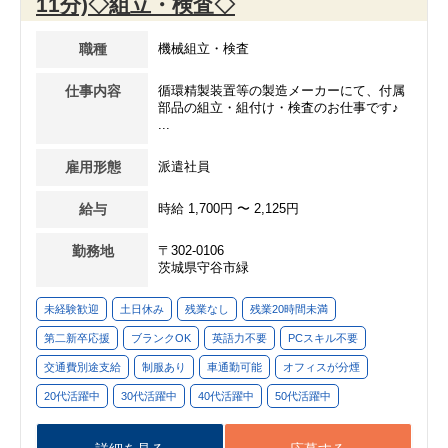
11分)◇組立・検査◇
職種
機械組立・検査
仕事内容
循環精製装置等の製造メーカーにて、付属
部品の組立・組付け・検査のお仕事です♪
...
雇用形態
派遣社員
給与
時給 1,700円 〜 2,125円
勤務地
〒302-0106
茨城県守谷市緑
未経験歓迎
土日休み
残業なし
残業20時間未満
第二新卒応援
ブランクOK
英語力不要
PCスキル不要
交通費別途支給
制服あり
車通勤可能
オフィスが分煙
20代活躍中
30代活躍中
40代活躍中
50代活躍中