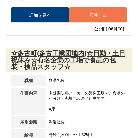
詳細を見る
応募する
公開日:08月06日
☆多古町(多古工業団地内)☆日勤・土日
祝休み☆有名企業の工場で食品の包
装・検品スタッフ☆
職種
食品包装
仕事内容
老舗調味料メーカーの製造工場で、食品の
小分け・充填包装のお仕事です。
●原...
雇用形態
派遣社員
給与
時給 1,300円 〜 1,625円