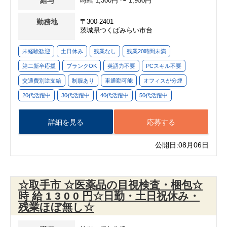
給与
時給 1,300円 〜 1,950円
勤務地
〒300-2401
茨城県つくばみらい市台
未経験歓迎
土日休み
残業なし
残業20時間未満
第二新卒応援
ブランクOK
英語力不要
PCスキル不要
交通費別途支給
制服あり
車通勤可能
オフィスが分煙
20代活躍中
30代活躍中
40代活躍中
50代活躍中
詳細を見る
応募する
公開日:08月06日
☆取手市 ☆医薬品の目視検査・梱包☆
時 給 1 3 0 0 円☆日勤・土日祝休み・
残業ほぼ無し☆