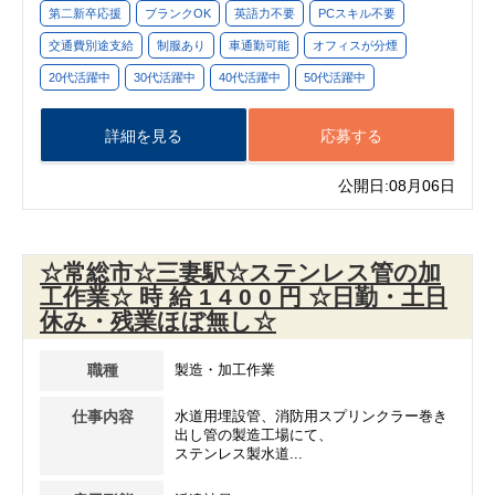
第二新卒応援
ブランクOK
英語力不要
PCスキル不要
交通費別途支給
制服あり
車通勤可能
オフィスが分煙
20代活躍中
30代活躍中
40代活躍中
50代活躍中
詳細を見る
応募する
公開日:08月06日
☆常総市☆三妻駅☆ステンレス管の加
工作業☆ 時 給 1 4 0 0 円 ☆日勤・土日
休み・残業ほぼ無し☆
職種
製造・加工作業
仕事内容
水道用埋設管、消防用スプリンクラー巻き
出し管の製造工場にて、
ステンレス製水道...