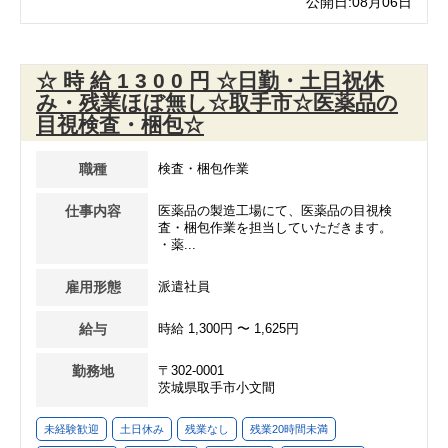
公開日:08月06日
☆ 時 給 1 3 0 0 円 ☆日勤・土日祝休
み・残業ほぼ無し☆取手市☆医薬品の
目視検査・梱包☆
職種
検査・梱包作業
仕事内容
医薬品の製造工場にて、医薬品の目視検
査・梱包作業を担当していただきます。
・薬...
雇用形態
派遣社員
給与
時給 1,300円 〜 1,625円
勤務地
〒302-0001
茨城県取手市小文間
未経験歓迎
土日休み
残業なし
残業20時間未満