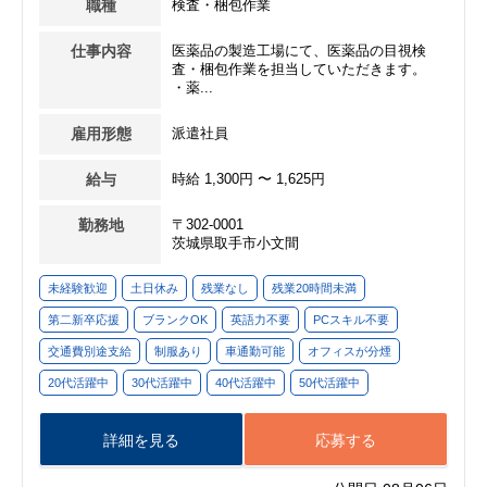
職種
検査・梱包作業
仕事内容
医薬品の製造工場にて、医薬品の目視検
査・梱包作業を担当していただきます。
・薬...
雇用形態
派遣社員
給与
時給 1,300円 〜 1,625円
勤務地
〒302-0001
茨城県取手市小文間
未経験歓迎
土日休み
残業なし
残業20時間未満
第二新卒応援
ブランクOK
英語力不要
PCスキル不要
交通費別途支給
制服あり
車通勤可能
オフィスが分煙
20代活躍中
30代活躍中
40代活躍中
50代活躍中
詳細を見る
応募する