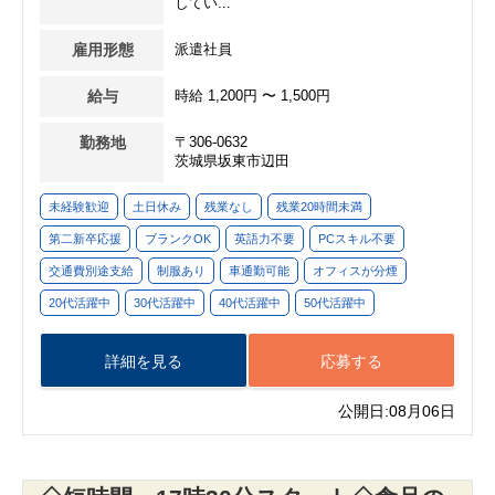
してい...
雇用形態
派遣社員
給与
時給 1,200円 〜 1,500円
勤務地
〒306-0632
茨城県坂東市辺田
未経験歓迎
土日休み
残業なし
残業20時間未満
第二新卒応援
ブランクOK
英語力不要
PCスキル不要
交通費別途支給
制服あり
車通勤可能
オフィスが分煙
20代活躍中
30代活躍中
40代活躍中
50代活躍中
詳細を見る
応募する
公開日:08月06日