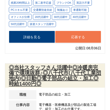
残業20時間以上
第二新卒応援
ブランクOK
英語力不要
PCスキル不要
交通費別途支給
制服あり
車通勤可能
オフィスが分煙
20代活躍中
30代活躍中
40代活躍中
50代活躍中
派遣スタッフ活躍中
詳細を見る
応募する
公開日:08月06日
◎当社スタッフさん活躍中◎冷暖房完
備で環境抜群♪◎八千代市(八千代工業団
地内)◎日勤◎電子部品の組立・加工◎
時給1400円◎
職種
電子部品の組立・加工
仕事内容
電子機器・医療機器及び部品の製造工場
で、組立・加工のお仕事です。