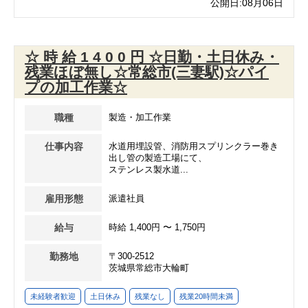
公開日:08月06日
☆ 時 給 1 4 0 0 円 ☆日勤・土日休み・
残業ほぼ無し☆常総市(三妻駅)☆パイ
プの加工作業☆
職種
製造・加工作業
仕事内容
水道用埋設管、消防用スプリンクラー巻き
出し管の製造工場にて、
ステンレス製水道...
雇用形態
派遣社員
給与
時給 1,400円 〜 1,750円
勤務地
〒300-2512
茨城県常総市大輪町
未経験者歓迎
土日休み
残業なし
残業20時間未満