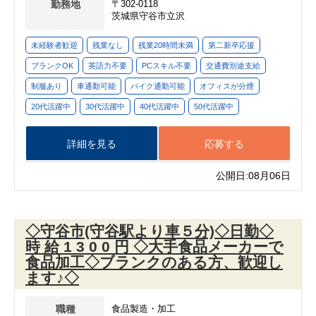
勤務地
〒302-0118
茨城県守谷市立沢
未経験者歓迎
残業なし
残業20時間未満
第二新卒応援
ブランクOK
英語力不要
PCスキル不要
交通費別途支給
制服あり
車通勤可能
バイク通勤可能
オフィスが分煙
20代活躍中
30代活躍中
40代活躍中
50代活躍中
詳細を見る
応募する
公開日:08月06日
◇守谷市(守谷駅より車５分)◇日勤◇
時 給 1 3 0 0 円 ◇大手食品メーカーで
食品加工◇ブランクのある方、歓迎し
ます♪◇
職種
食品製造・加工