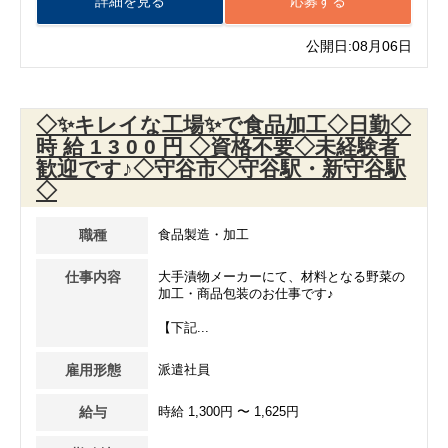
詳細を見る
応募する
公開日:08月06日
◇✨キレイな工場✨で食品加工◇日勤◇
時 給 1 3 0 0 円 ◇資格不要◇未経験者
歓迎です♪◇守谷市◇守谷駅・新守谷駅
◇
職種
食品製造・加工
仕事内容
大手漬物メーカーにて、材料となる野菜の
加工・商品包装のお仕事です♪
【下記...
雇用形態
派遣社員
給与
時給 1,300円 〜 1,625円