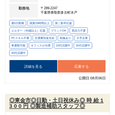
勤務地
〒289-2247
千葉県香取郡多古町水戸
週5日勤務
残業20時間以上
第二新卒応援
エルダー（40歳以上）応援
ブランクOK
英語力不要
PCスキル不要
交通費別途支給
制服あり
大手企業
車通勤可能
オフィスが分煙
20代活躍中
30代活躍中
40代活躍中
詳細を見る
応募する
公開日:08月06日
◎東金市◎日勤・土日祝休み◎ 時 給 1
3 0 0 円 ◎製造補助スタッフ◎