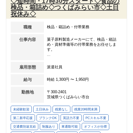
◇短時間・17時30分スタート◇食品の
検品・箱詰め◇つくばみらい市◇土日
祝休み◇
職種
検品・箱詰め・付帯業務
仕事内容
菓子原料製造メーカーにて、検品・箱詰
め・資材準備等の付帯業務をお任せしま
す。
...
雇用形態
派遣社員
給与
時給 1,300円 〜 1,950円
勤務地
〒300-2401
茨城県つくばみらい市台
未経験歓迎
土日休み
残業なし
残業20時間未満
第二新卒応援
ブランクOK
英語力不要
PCスキル不要
交通費別途支給
制服あり
車通勤可能
オフィスが分煙