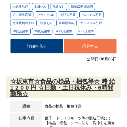
未経験歓迎
土日休み
残業なし
残業20時間未満
第二新卒応援
ブランクOK
英語力不要
PCスキル不要
交通費別途支給
制服あり
車通勤可能
オフィスが分煙
20代活躍中
30代活躍中
40代活躍中
50代活躍中
詳細を見る
応募する
公開日:08月06日
☆坂東市☆食品の検品・梱包等☆ 時 給
1 2 0 0 円 ☆日勤・土日祝休み・6時間
勤務☆
職種
食品の検品・梱包作業
仕事内容
菓子・ドライフルーツ等の製造工場にて
【検品・梱包・シール貼り・洗浄】を担当