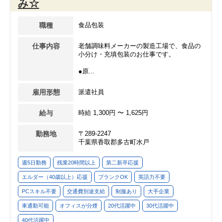
み☆
職種
食品包装
仕事内容
老舗調味料メーカーの製造工場で、食品の
小分け・充填包装のお仕事です。
●原...
雇用形態
派遣社員
給与
時給 1,300円 〜 1,625円
勤務地
〒289-2247
千葉県香取郡多古町水戸
週5日勤務
残業20時間以上
第二新卒応援
エルダー（40歳以上）応援
ブランクOK
英語力不要
PCスキル不要
交通費別途支給
制服あり
大手企業
車通勤可能
オフィスが分煙
20代活躍中
30代活躍中
40代活躍中