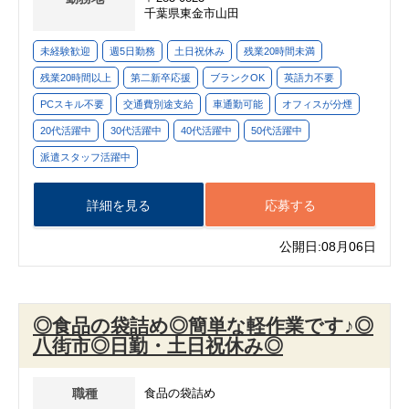
千葉県東金市山田
未経験歓迎
週5日勤務
土日祝休み
残業20時間未満
残業20時間以上
第二新卒応援
ブランクOK
英語力不要
PCスキル不要
交通費別途支給
車通勤可能
オフィスが分煙
20代活躍中
30代活躍中
40代活躍中
50代活躍中
派遣スタッフ活躍中
詳細を見る
応募する
公開日:08月06日
◎食品の袋詰め◎簡単な軽作業です♪◎
八街市◎日勤・土日祝休み◎
職種
食品の袋詰め