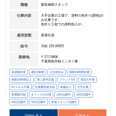
職種
製造補助スタッフ
仕事内容
大手企業の工場で、塗料の色作り(調色)の
お仕事です。
色作り工程での原料投入や...
雇用形態
派遣社員
給与
月給 225,000円
勤務地
〒277-0806
千葉県柏市柏インター東
未経験歓迎
週5日勤務
土日祝休み
残業20時間未満
残業20時間以上
第二新卒応援
ブランクOK
英語力不要
PCスキル不要
交通費別途支給
制服あり
大手企業
車通勤可能
オフィスが分煙
20代活躍中
30代活躍中
40代活躍中
50代活躍中
派遣スタッフ活躍中
詳細を見る
応募する