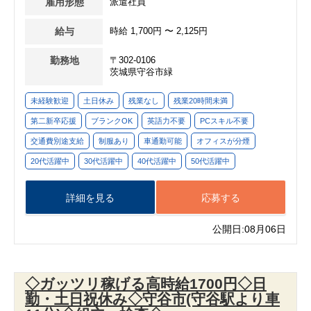
雇用形態
派遣社員
給与
時給 1,700円 〜 2,125円
勤務地
〒302-0106
茨城県守谷市緑
未経験歓迎
土日休み
残業なし
残業20時間未満
第二新卒応援
ブランクOK
英語力不要
PCスキル不要
交通費別途支給
制服あり
車通勤可能
オフィスが分煙
20代活躍中
30代活躍中
40代活躍中
50代活躍中
詳細を見る
応募する
公開日:08月06日
◇ガッツリ稼げる高時給1700円◇日
勤・土日祝休み◇守谷市(守谷駅より車