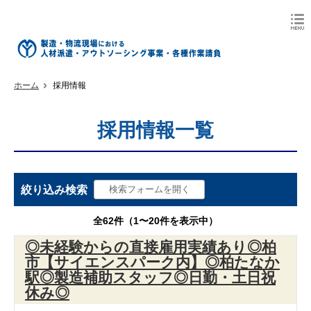
ホーム
採用情報
採用情報一覧
絞り込み検索
全62件（1〜20件を表示中）
◎未経験からの直接雇用実績あり◎柏
市【サイエンスパーク内】◎柏たなか
駅◎製造補助スタッフ◎日勤・土日祝
休み◎