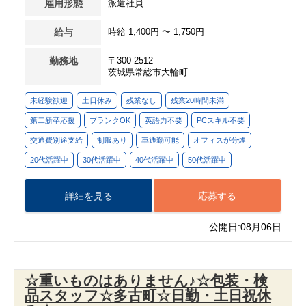
雇用形態
派遣社員
給与
時給 1,400円 〜 1,750円
勤務地
〒300-2512
茨城県常総市大輪町
未経験歓迎
土日休み
残業なし
残業20時間未満
第二新卒応援
ブランクOK
英語力不要
PCスキル不要
交通費別途支給
制服あり
車通勤可能
オフィスが分煙
20代活躍中
30代活躍中
40代活躍中
50代活躍中
詳細を見る
応募する
公開日:08月06日
☆重いものはありません♪☆包装・検
品スタッフ☆多古町☆日勤・土日祝休