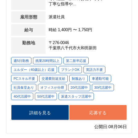
丁寧な指導や...
雇用形態
派遣社員
給与
時給 1,400円 〜 1,750円
勤務地
〒276-0046
千葉県八千代市大和田新田
週5日勤務
残業20時間以上
第二新卒応援
エルダー（40歳以上）応援
ブランクOK
英語力不要
PCスキル不要
交通費別途支給
制服あり
車通勤可能
社員食堂あり
オフィスが分煙
20代活躍中
30代活躍中
40代活躍中
50代活躍中
派遣スタッフ活躍中
詳細を見る
応募する
公開日:08月06日