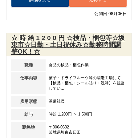
公開日:08月06日
☆ 時 給 1 2 0 0 円 ☆検品・梱包等☆坂
東市☆日勤・土日祝休み☆勤務時間調
整OK！☆
職種
食品の検品・梱包作業
仕事内容
菓子・ドライフルーツ等の製造工場にて
【検品・梱包・シール貼り・洗浄】を担当
してい...
雇用形態
派遣社員
給与
時給 1,200円 〜 1,500円
勤務地
〒306-0632
茨城県坂東市辺田