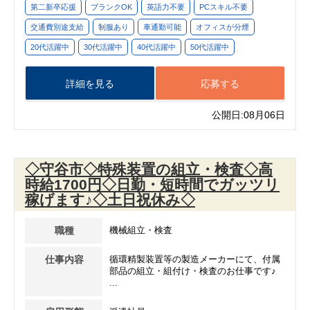
第二新卒応援
ブランクOK
英語力不要
PCスキル不要
交通費別途支給
制服あり
車通勤可能
オフィスが分煙
20代活躍中
30代活躍中
40代活躍中
50代活躍中
詳細を見る
応募する
公開日:08月06日
◇守谷市◇特殊装置の組立・検査◇高
時給1700円◇日勤・短時間でガッツリ
稼げます♪◇土日祝休み◇
職種
機械組立・検査
仕事内容
循環精製装置等の製造メーカーにて、付属
部品の組立・組付け・検査のお仕事です♪
...